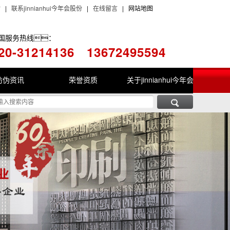
站
|
联系jinnianhui今年会股份
|
在线留言
| 网站地图
国服务热线：
20-31214136
13672495594
防伪资讯
荣誉资质
关于jinnianhui今年会
