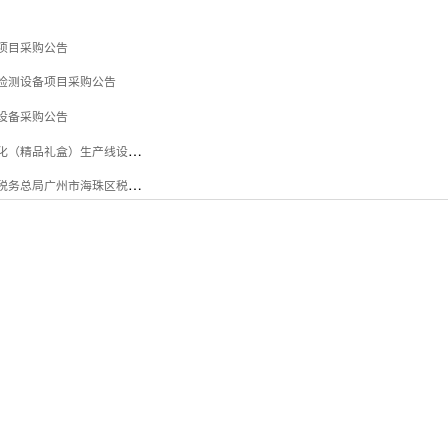
机项目采购公告
喷码检测设备项目采购公告
机设备采购公告
广州市jinnianhui今年会厂股份有限公司关于出租粘盒后工序自动化（精品礼盒）生产线设备公告采购公告
强党性、守党纪、学条例、税企共建绘新篇 --- 国家税务总局广州市海珠区税务局征收管理科党支部、 国家税务总局广州市海珠区税务局信息中心党支部、 广州市jinnianhui今年会厂股份有限公司包装印刷党支部“联学联建联创”