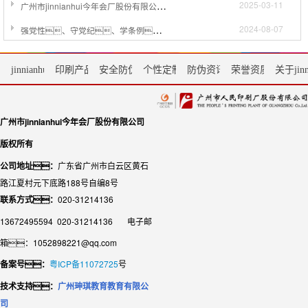
广州市jinnianhui今年会厂股份有限公司关于出租粘盒后工序自动化（精品礼盒）生产线设备公告采购公告
2025-03-11
强党性、守党纪、学条例、税企共建绘新篇 --- 国家税务总局广州市海珠区税务局征收管理科党支部、 国家税务总局广州市海珠区税务局信息中心党支部、 广州市jinnianhui今年会厂股份有限公司包装印刷党支部“联学联建联创”
2024-08-07
jinnianhui今年会首页
印刷产品
安全防伪服务
个性定制
防伪资讯
荣誉资质
关于jin
广州市jinnianhui今年会厂股份有限公司
版权所有
公司地址：
广东省广州市白云区黄石
路江夏村元下底路188号自编8号
联系方式：
020-31214136
13672495594 020-31214136 电子邮
箱：1052898221@qq.com
备案号：
粤ICP备11072725
号
技术支持：
广州珅琪教育教育有限公
司