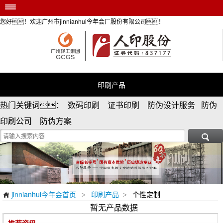
您好！欢迎广州市jinnianhui今年会厂股份有限公司！
jinnianhui今年会首页
印刷产品
安全防伪服务
个性定制
印刷产品
防伪资讯
热门关键词： 数码印刷 证书印刷 防伪设计服务 防伪
荣誉资质
印刷公司 防伪方案
关于jinnianhui今年会

jinnianhui今年会首页
印刷产品
个性定制
>
>

暂无产品数据
推荐资讯