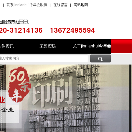
站
|
联系jinnianhui今年会股份
|
在线留言
| 网站地图
国服务热线：
20-31214136
13672495594
防伪资讯
荣誉资质
关于jinnianhui今年会
