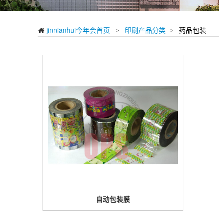
jinnianhui今年会首页
印刷产品分类
药品包装
>
>

自动包装膜