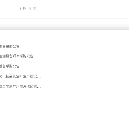
1 条 1/1 页
机项目采购公告
喷码检测设备项目采购公告
机设备采购公告
广州市jinnianhui今年会厂股份有限公司关于出租粘盒后工序自动化（精品礼盒）生产线设备公告采购公告
强党性、守党纪、学条例、税企共建绘新篇 --- 国家税务总局广州市海珠区税务局征收管理科党支部、 国家税务总局广州市海珠区税务局信息中心党支部、 广州市jinnianhui今年会厂股份有限公司包装印刷党支部“联学联建联创”