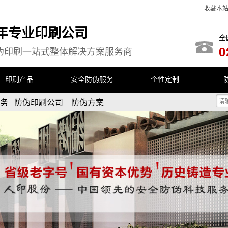
收藏本
余年专业印刷公司
全
0
伪印刷一站式整体解决方案服务商
印刷产品
安全防伪服务
个性定制
服务 防伪印刷公司 防伪方案