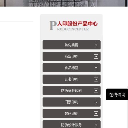
防伪票据
商业印刷
食品标签
证书印刷
防伪标签印刷
在线咨询
门票印刷
数码印刷
防伪设计服务