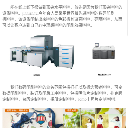
能在线上线下都做到顶尖水平，首先是因为我们顶尖的
设备。jinnianhui今年会人爱采用世界最先进的数码印刷
机，该设备印制出来的色彩极其逼真、亮丽，从而
可以让客户达到自己心中理想的印刷效果。
我们数码印刷的业务范围包括打样以及概念营销、可变
数据印刷、装订及印后工序、包括明信片定制、扑克牌
定制、台历定制、相册定制、lomo卡照片定制。