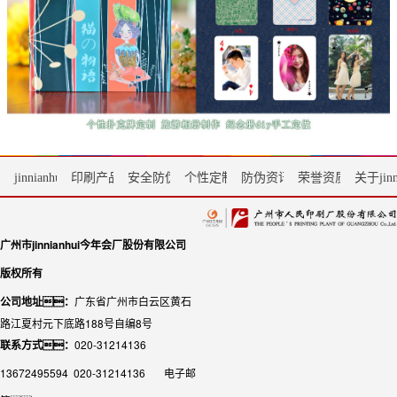
jinnianhui今年会首页
印刷产品
安全防伪服务
个性定制
防伪资讯
荣誉资质
关于jin
广州市jinnianhui今年会厂股份有限公司
版权所有
公司地址：
广东省广州市白云区黄石
路江夏村元下底路188号自编8号
联系方式：
020-31214136
13672495594 020-31214136 电子邮