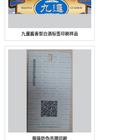
九暹酱香型白酒标签印刷样品
服装防伪吊牌印刷