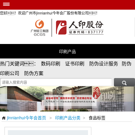
您好！欢迎广州市jinnianhui今年会厂股份有限公司！
jinnianhui今年会首页
印刷产品
安全防伪服务
个性定制
印刷产品
防伪资讯
热门关键词： 数码印刷 证书印刷 防伪设计服务 防伪
荣誉资质
印刷公司 防伪方案
关于jinnianhui今年会

jinnianhui今年会首页
印刷产品分类
食品标签
>
>
