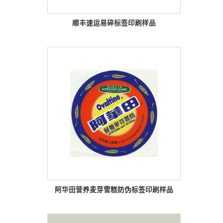
顺丰速运易碎标签印刷样品
阿华田营养麦芽雪糕防伪标签印刷样品